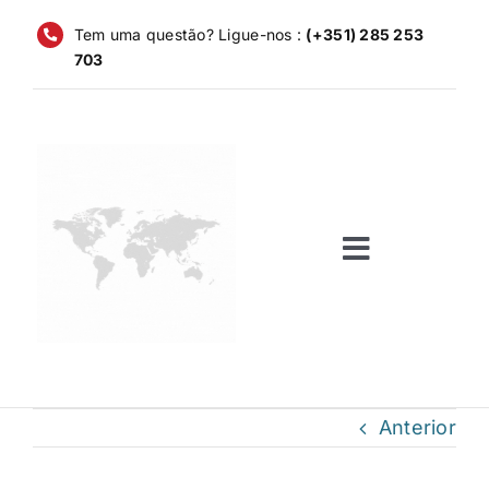
Pular
Tem uma questão? Ligue-nos :
(+351) 285 253
para
703
o
conteúdo
Alternar
navegaçã
Início
Serviços
Anterior
Empresas