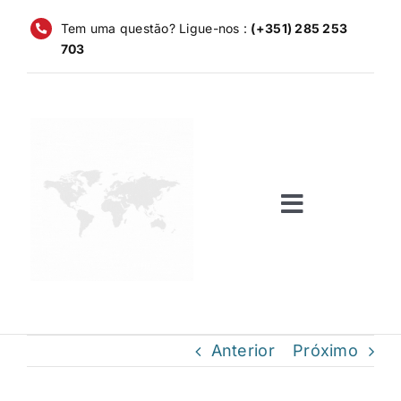
Pular
Tem uma questão? Ligue-nos :
(+351) 285 253
para
703
o
conteúdo
Alternar
navegaçã
Início
Serviços
Anterior
Próximo
Empresas